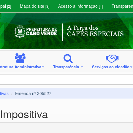
ipal
Mapa do site
Acesso a informação
Transparen
[2]
[3]
[4]
strutura Administrativa
Transparência
Serviços ao cidadão
tivas
Emenda nº 205527
Impositiva