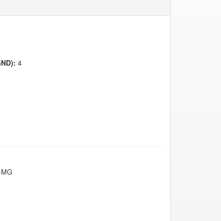
GND):
4
-MG