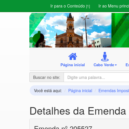
Ir para o Conteúdo
Ir ao Menu princ
[1]
Página inicial
Cabo Verde
E
Buscar no site:
Você está aqui:
Página inicial
Emendas Imposi
Detalhes da Emenda 
Emenda nº 205527