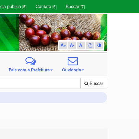
cia pública
Contato
Buscar
[5]
[6]
[7]
A+
A-
A
Fale com a Prefeitura
Ouvidoria
Buscar