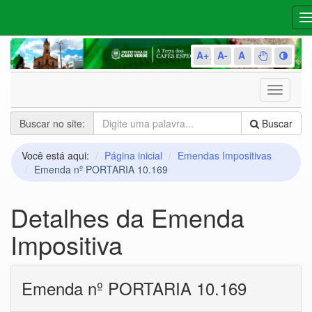
N
A+
A-
A
Toggle
navigati
Buscar no site:
Buscar
Você está aqui:
Página inicial
Emendas Impositivas
Emenda nº PORTARIA 10.169
Detalhes da Emenda
Impositiva
Emenda nº PORTARIA 10.169